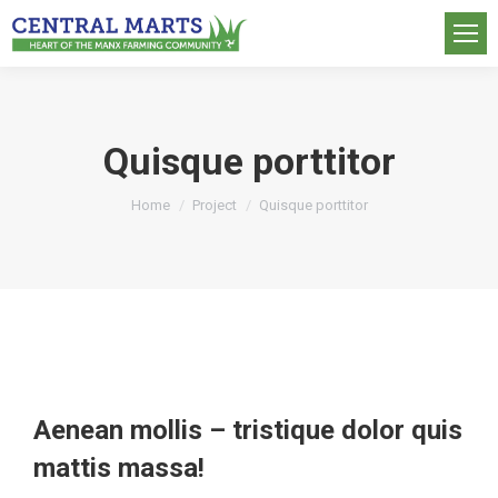
Quisque porttitor
You are here:
Home
Project
Quisque porttitor
Aenean mollis – tristique dolor quis
mattis massa!